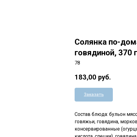
Солянка по-дом
говядиной, 370
78
183,00
руб.
Заказать
Состав блюда: бульон мяс
говяжьи, говядина, морков
консервированные (огурцы
кислота, специи), говядин