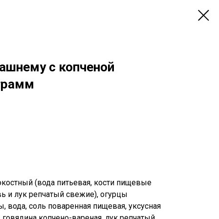
ашнему с копченой
 грамм
окостный (вода питьевая, кости пищевые
ь и лук репчатый свежие), огурцы
, вода, соль поваренная пищевая, уксусная
а, говядина копчено-вареная, лук репчатый