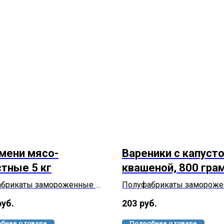
мени мясо-
Вареники с капуст
стные 5 кг
квашеной, 800 гра
брикаты замороженные в
Полуфабрикаты замороже
с мясосодержащей
тесте с овощной начинкой,
руб.
203
руб.
й, категории Г,
формованные.
анные.
бнее о товаре
Подробнее о товаре