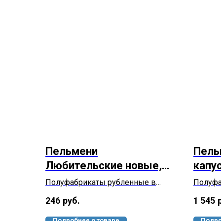
Пельмени
Пель
Любительские новые,
капу
800 грамм
Полуфабрикаты рубленные в
Полуфа
тесте с начинкой из мяса птицы
тесте 
246
руб.
1 545
замороженные.
начинко
формов
Подробнее о товаре
Подро