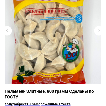
Пельмени Элитные, 800 грамм Сделаны по
Пе
ГОСТУ
ицы
По
ка
полуфабрикаты замороженные в тесте