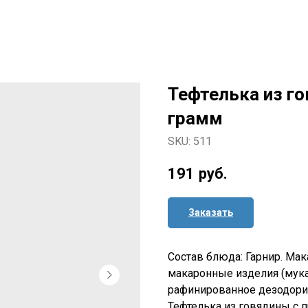
Тефтелька из г
грамм
SKU:
511
191
руб.
Заказать
Состав блюда: Гарнир. Ма
макаронные изделия (мука
рафинированное дезодорир
Тефтелька из говядины с 