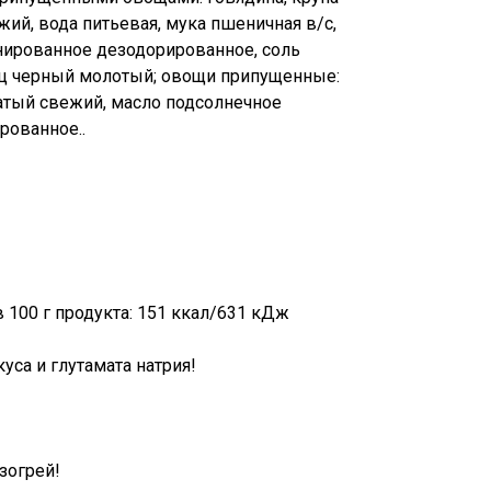
жий, вода питьевая, мука пшеничная в/с,
нированное дезодорированное, соль
ец черный молотый; овощи припущенные:
атый свежий, масло подсолнечное
рованное..
 100 г продукта: 151 ккал/631 кДж
уса и глутамата натрия!
зогрей!