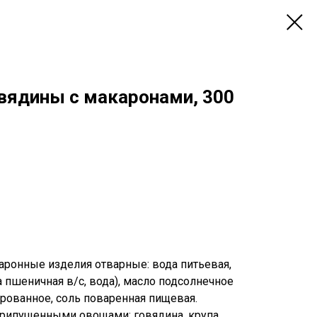
овядины с макаронами, 300
каронные изделия отварные: вода питьевая,
 пшеничная в/с, вода), масло подсолнечное
ованное, соль поваренная пищевая.
припущенными овощами: говядина, крупа