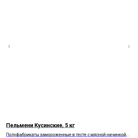
Пельмени Кусинские, 5 кг
Ва
,
Полуфабрикаты замороженные в тесте с мясной начинкой,
По