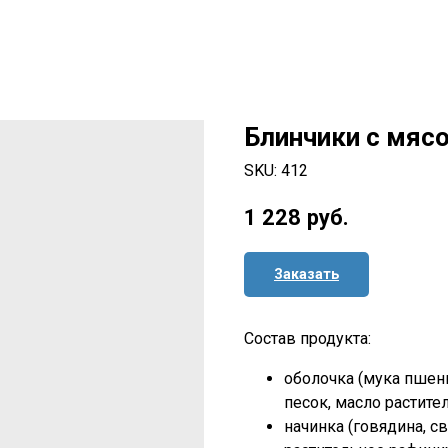
Блинчики с мясом
SKU:
412
1 228
руб.
Заказать
Состав продукта:
оболочка (мука пшени
песок, масло растите
начинка (говядина, с