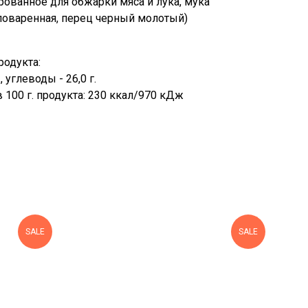
рованное для обжарки мяса и лука, мука
 поваренная, перец черный молотый)
родукта:
., углеводы - 26,0 г.
 100 г. продукта: 230 ккал/970 кДж
SALE
SALE