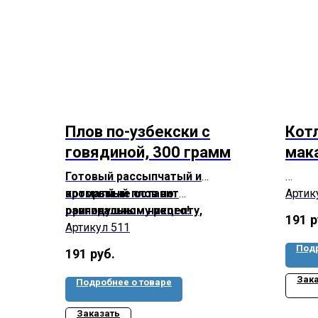
Плов по-узбекски с
Кот
говядиной, 300 грамм
мак
Готовый рассыпчатый и
ароматный плов по
который не оставит
Артик
оригинальному рецепту,
равнодушным никого!
191
р
Артикул 511
Подр
191
руб.
Зак
Подробнее о товаре
Заказать