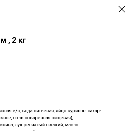
 , 2 кг
чная в/с, вода питьевая, яйцо куриное, сахар-
льное, соль поваренная пищевая),
винина, лук репчатый свежий, масло