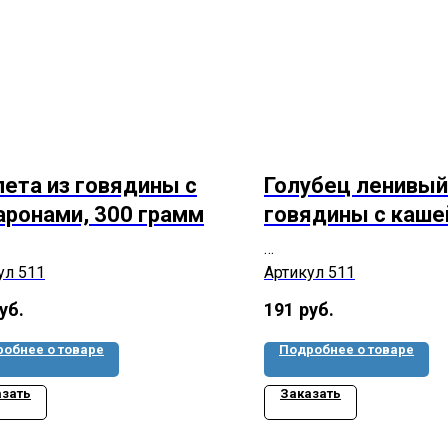
лета из говядины с
Голубец ленивый
аронами, 300 грамм
говядины с каше
перловой, 300 г
ул 511
Артикул 511
уб.
191
руб.
обнее о товаре
Подробнее о товаре
азать
Заказать