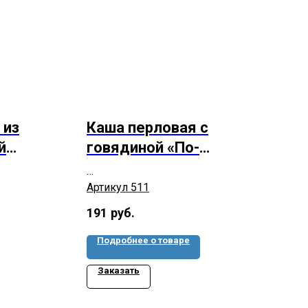
 из
Каша перловая с
й
говядиной «По-
рамм
деревенски», 300 грамм
Артикул 511
191
руб.
Подробнее о товаре
Заказать