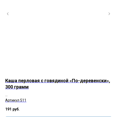
Каша перловая с говядиной «По-деревенски»,
Те
300 грамм
30
Артикул 511
Ар
191
руб.
19