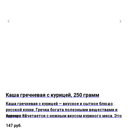
Каша гречневая с курицей, 250 грамм
Го
го
Каша гречневая с курицей — вкусное и сытное блюдо
русской кухни. Гречка богата полезными веществами и
хорошо сочетается с нежным вкусом куриного мяса. Это
Артикул 82
Ар
отличное решение для обеда или ужина, блюдо надолго
147
руб.
19
дарит чувство насыщения.