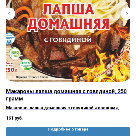
Макароны лапша домашняя с говядиной, 250
Су
грамм
Кл
На
Макароны лапша домашняя с говядиной и овощами,
с 
Ар
вкусное и сытное блюдо.
161
руб.
пр
16
су
Артикул 531
Подробнее о товаре