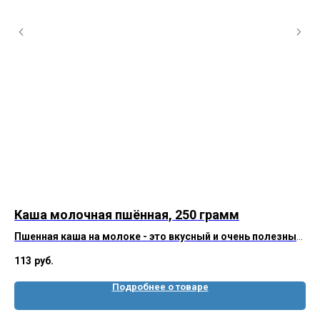
Каша молочная пшённая, 250 грамм
Те
г
,
Пшенная каша на молоке - это вкусный и очень полезный
завтрак. Мы приготовили за Вас, Вам остаётся только её
113
руб.
а
разогреть.
Ар
Подробнее о товаре
19
Артикул 63