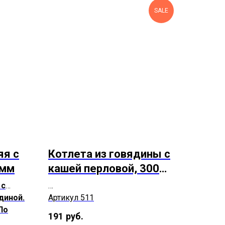
SALE
яя с
Котлета из говядины с
амм
кашей перловой, 300
грамм
 с
диной.
Артикул 511
По
191
руб.