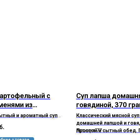
картофельный с
Суп лапша домашн
менями из
говядиной, 370 гр
дины по-татарски,
ытный и ароматный суп
Классический мясной суп
грамм
няет в себе два
домашней лапшой и говя
б.
х блюда русской кухни
Простой и сытный обед. 
Артикул 77
офельный суп и
домашнему вкусно!
бнее о товаре