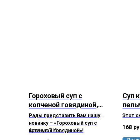
Гороховый суп с
Суп 
копченой говядиной,
пель
370 грамм
говя
Рады представить Вам нашу
Этот с
420 
новинку – «Гороховый суп с
объеди
168
ру
копченой говядиной»!
Артикул 710
любимы
— карт
Подро