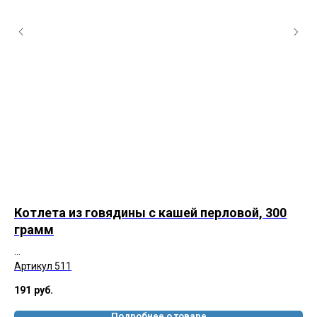
0
Котлета из говядины с кашей перловой, 300
Шу
грамм
В 
сч
на
Ар
Артикул 511
шу
191
руб.
16
Подробнее о товаре