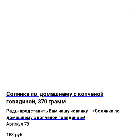
Солянка по-домашнему с копченой
Ко
говядиной, 370 грамм
г
ню.
Рады представить Вам нашу новинку – «Солянка по-
домашнему с копченой говядиной»!
Ар
Артикул 78
19
183
руб.