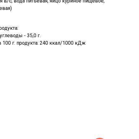
я в/с, вода питьевая, яйцо куриное пищевое,
евая)
родукта:
, углеводы - 35,0 г.
 100 г. продукта: 240 ккал/1000 кДж