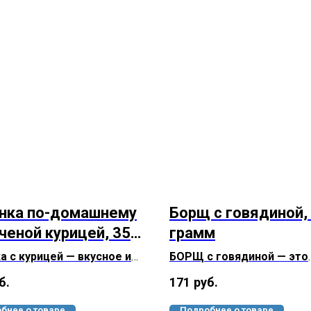
нка по-домашнему
Борщ с говядиной,
ченой курицей, 350
грамм
м
а с курицей — вкусное и
БОРЩ с говядиной — это
 блюдо! Любишь густые,
настоящая домашняя еда
б.
171
руб.
енные супы? Тогда наша
Борщ из говядины сытны
а точно тебе понравится!
ароматный.
бнее о товаре
Подробнее о товаре