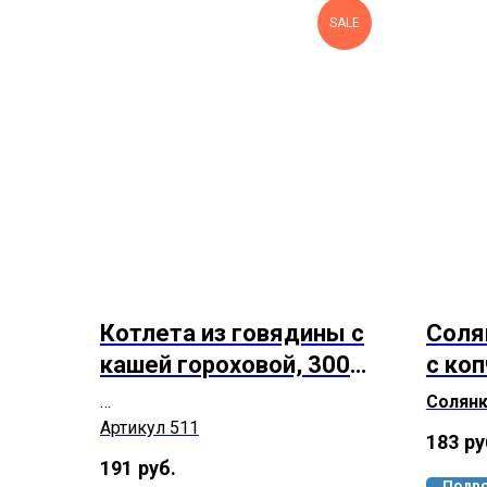
SALE
Котлета из говядины с
Соля
кашей гороховой, 300
с коп
грамм
грам
Солянк
Артикул 511
сытное
183
ру
насыщ
191
руб.
солянк
Подро